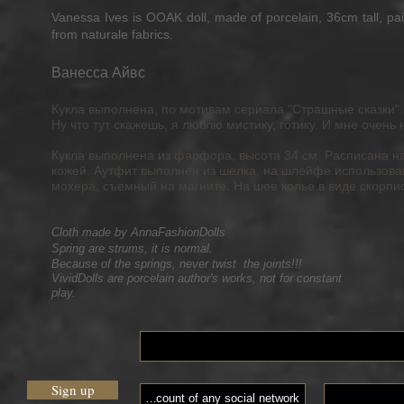
Vanessa Ives is OOAK doll, made of porcelain, 36cm tall, p
from naturale fabrics.
Ванесса Айвс
Кукла выполнена, по мотивам сериала "Страшные сказки"
Ну что тут скажешь, я люблю мистику, готику. И мне очень 
Кукла выполнена из фарфора, высота 34 см. Расписана 
кожей. Аутфит выполнен из шелка, на шлейфе использован
мохера, съемный на магните. На шее колье в виде скорпи
Cloth made by AnnaFashionDolls
Spring are strums, it is normal.
Because of the springs, never twist the joints!!!
VividDolls are porcelain author's works, not for constant
play.
Sign up