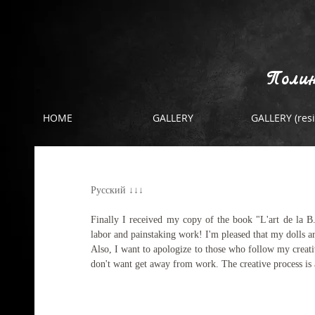
Полин
HOME
GALLERY
GALLERY (resi
The book "L'art de la B.J.D"
Русский ↓↓↓
Finally I received my copy of the book "L'art de la B.J
labor and painstaking work! I'm pleased that my dolls ar
Also, I want to apologize to those who follow my creativ
don't want get away from work. The creative process is 