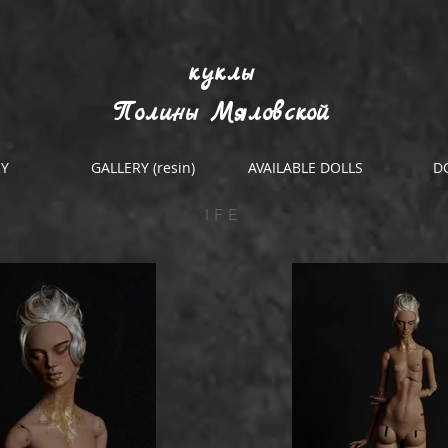
куклы
Полины Мяловской
RY
GALLERY (resin)
AVAILABLE DOLLS
D
IFE